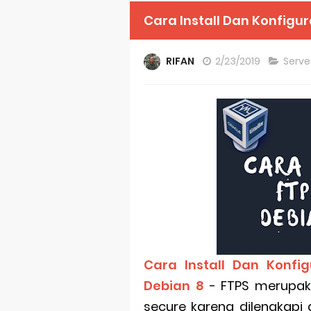
Cara Install Dan Konfigurasi FTPS Se
RIFAN
2/23/2019
Serve
Cara Install Dan Konfig
Debian 8
- FTPS merupak
secure karena dilengkapi