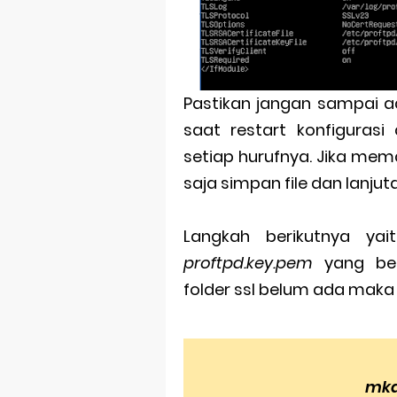
Pastikan jangan sampai a
saat restart konfigurasi 
setiap hurufnya. Jika me
saja simpan file dan lanjut
Langkah berikutnya ya
proftpd.key.pem
yang be
folder ssl belum ada maka
mkd