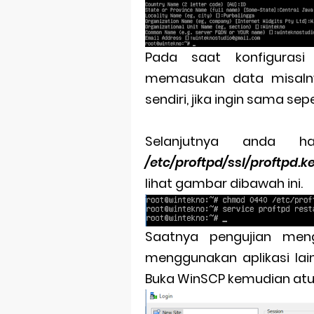
Pada saat konfiguras
memasukan data misalnya 
sendiri, jika ingin sama se
Selanjutnya anda h
/etc/proftpd/ssl/proftpd.
lihat gambar dibawah ini.
Saatnya pengujian meng
menggunakan aplikasi lai
Buka WinSCP kemudian atur 