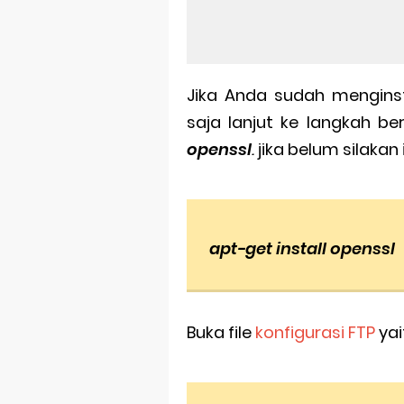
Jika Anda sudah menginst
saja lanjut ke langkah ber
openssl
.
jika belum silakan
apt-get install openssl
Buka file
konfigurasi FTP
yai