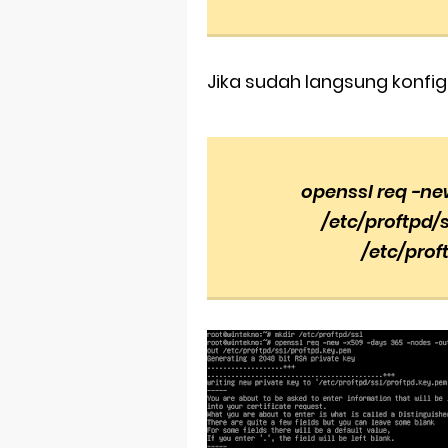
Jika sudah langsung konfig
openssl req -ne
/etc/proftpd/
/etc/prof