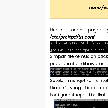
nano /et
Hapus tanda pagar 
/etc/proftpd/tls.conf
Simpan file kemudian backup
pada gambar dibawah ini.
Setelah mengetikan sinta
tls.conf yang tidak ada
konfigurasi seperti berikut.