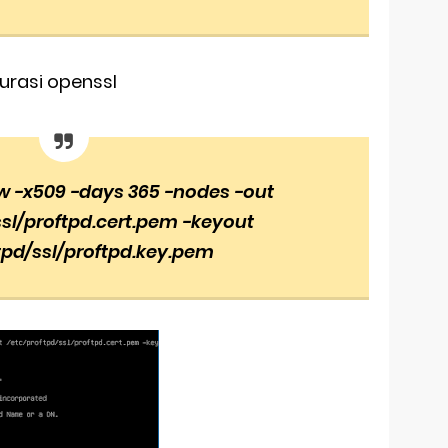
urasi openssl
w -x509 -days 365 -nodes -out
ssl/proftpd.cert.pem -keyout
tpd/ssl/proftpd.key.pem